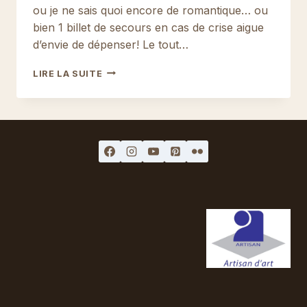
ou je ne sais quoi encore de romantique… ou
bien 1 billet de secours en cas de crise aigue
d’envie de dépenser! Le tout…
POUR
LIRE LA SUITE
LES
ROMANTIQUES…
OU
LES
PRAGMATIQUES