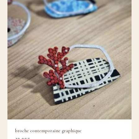
au
plus
ancien
broche contemporaine graphique