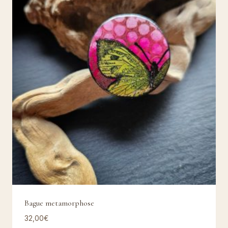
Bague metamorphose
32,00
€