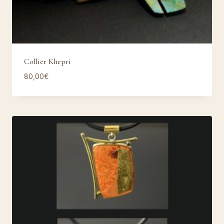
Collier Khepri
80,00
€