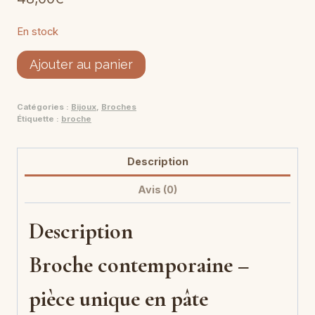
En stock
quantité
Ajouter au panier
de
broche
Catégories :
Bijoux
,
Broches
contemporaine
Étiquette :
broche
graphique
Description
Avis (0)
Description
Broche contemporaine –
pièce unique en pâte