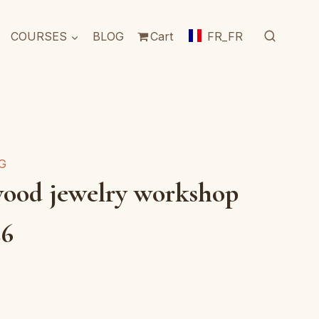
COURSES
BLOG
Cart
FR_FR
G
wood jewelry workshop
26